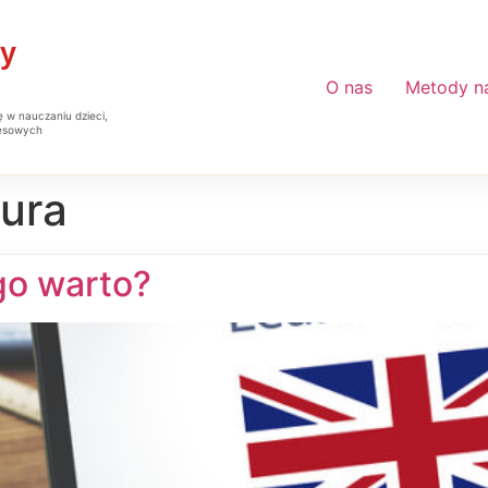
O nas
Metody n
ę w nauczaniu dzieci,
nesowych
tura
go warto?