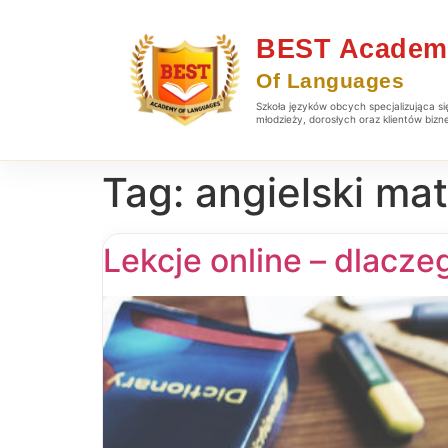
Szkoła języków obcych specjalizująca si
młodzieży, dorosłych oraz klientów biz
Tag:
angielski ma
Lekcje online – dlacze