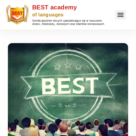
Szkoła języków obcych specjalizująca się w nauczaniu
dzieci, młodzieży, dorosłych oraz klientów biznesowych